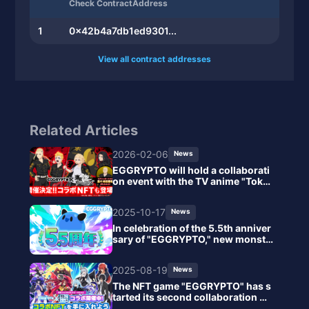
Check ContractAddress
1
0x42b4a7db1ed9301...
View all contract addresses
Related Articles
2026-02-06
News
EGGRYPTO will hold a collaborati
on event with the TV anime "Toky
o Revengers" starting February 1
3.
2025-10-17
News
In celebration of the 5.5th anniver
sary of "EGGRYPTO," new monste
rs with the skill "Attack and Defen
se Reversal" will be added, along
2025-08-19
News
with a paid limited gacha and spec
ial login bonuses.
The NFT game "EGGRYPTO" has s
tarted its second collaboration wit
h the anime "That Time I Got Reinc