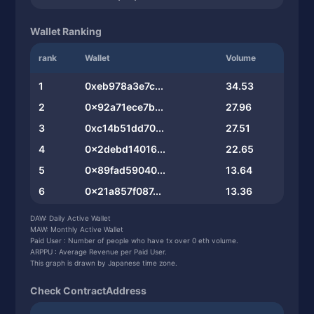
Wallet Ranking
rank
Wallet
Volume
1
0xeb978a3e7c...
34.53
2
0x92a71ece7b...
27.96
3
0xc14b51dd70...
27.51
4
0x2debd14016...
22.65
5
0x89fad59040...
13.64
6
0x21a857f087...
13.36
7
0x8a68e0c188...
13.19
DAW: Daily Active Wallet
MAW: Monthly Active Wallet
8
0x90c8fad361...
10.71
Paid User : Number of people who have tx over 0 eth volume.
ARPPU : Average Revenue per Paid User.
9
0xf9d077accd...
10.61
This graph is drawn by Japanese time zone.
10
0xf65a1114e0...
9.11
Check ContractAddress