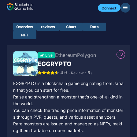
Connect
Overview
reviews
Chart
Data
NFT
Ethereum
Polygon
Live
EGGRYPTO
4.6
5
（Review：
）
EGGRYPTO is a blockchain game originating from Japa
n that you can start for free.
Raise and strengthen a monster that's one-of-a-kind in
the world.
You can check the trading price information of monster
s through PVP, quests, and various asset analyzers.
Rare monsters are issued and managed as NFTs, maki
ng them tradable on open markets.