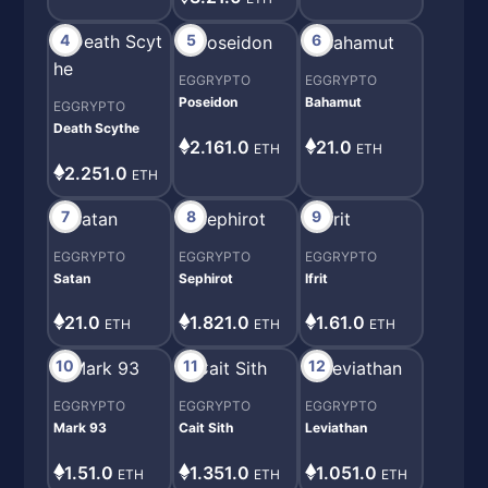
4
5
6
EGGRYPTO
EGGRYPTO
Poseidon
Bahamut
EGGRYPTO
Death Scythe
2.161.0
21.0
ETH
ETH
2.251.0
ETH
7
8
9
EGGRYPTO
EGGRYPTO
EGGRYPTO
Satan
Sephirot
Ifrit
21.0
1.821.0
1.61.0
ETH
ETH
ETH
10
11
12
EGGRYPTO
EGGRYPTO
EGGRYPTO
Mark 93
Cait Sith
Leviathan
1.51.0
1.351.0
1.051.0
ETH
ETH
ETH