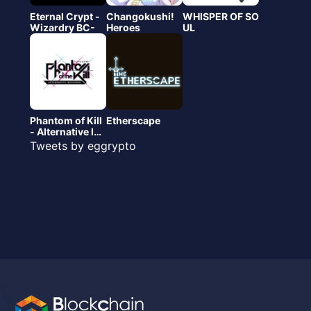
Eternal Crypt -
Changokushi!
WHISPER OF SO
Wizardry BC-
Heroes
UL
Phantom of Kill
Etherscape
- Alternative Imi
tation
Tweets by eggrypto