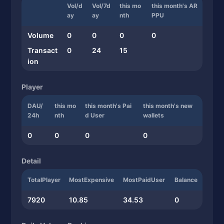
Vol/d
Vol/7d
this mo
this month's AR
ay
ay
nth
PPU
Volume
0
0
0
0
Transact
0
24
15
ion
Player
DAU/
this mo
this month's Pai
this month's new
24h
nth
d User
wallets
0
0
0
0
Detail
TotalPlayer
MostExpensive
MostPaidUser
Balance
7920
10.85
34.53
0