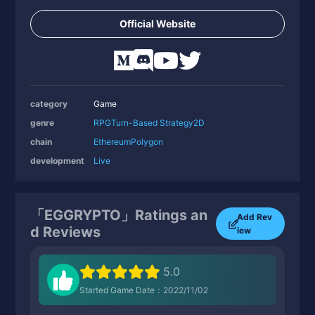
Official Website
category
Game
genre
RPG
Turn-Based Strategy
2D
chain
Ethereum
Polygon
development
Live
「EGGRYPTO」Ratings an
Add Rev
d Reviews
iew
5.0
Started Game Date：2022/11/02