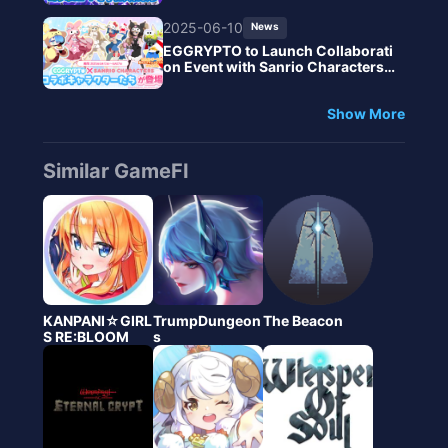
arnated as a Slime."
2025-06-10
News
EGGRYPTO to Launch Collaborati
on Event with Sanrio Characters S
tarting June 13
Show More
Similar GameFI
KANPANI☆GIRL
TrumpDungeon
The Beacon
S RE:BLOOM
s