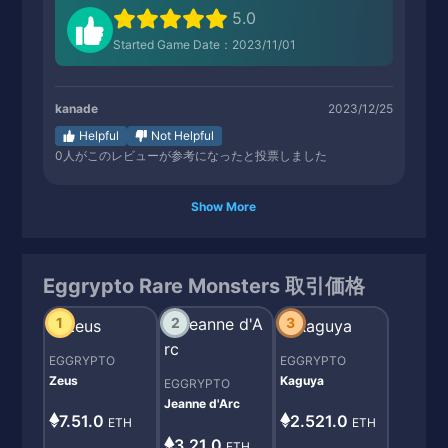
5.0
Started Game Date：2023/11/01
kanade
2023/12/25
Helpful
Not Helpful
0
人がこのレビューが参考になったと投票しました
Show More
Eggrypto Rare Monsters 取引価格
1
2
3
EGGRYPTO
EGGRYPTO
Zeus
Kaguya
EGGRYPTO
Jeanne d'Arc
7.51.0
2.521.0
ETH
ETH
3.21.0
ETH