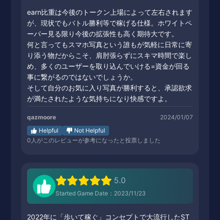
earn比重は今後のトークン上場によって左右されます
が、現状でもバトル勝利等で稼げる仕様。ホワイトペ
ーパー見る限り今後の拡張性も高く期待大です。
何と言ってもスマホ写真という誰もが気軽に日常に寄
り添う物だからこそ、肩肘張らずにスキマ時間で楽し
め、多くのユーザーを取り込んでいける=資金が回る
事に繋がるのではないでしょうか。
そして自分のお気に入り写真が勝利すると、承認欲求
が満たされたような気持ちになり快感ですよ。
qazmoore
2024/01/07
Helpful
Not Helpful
0
人がこのレビューが参考になったと投票しました
5.0
Started Game Date：2023/11/23
2022年に「歩いて稼ぐ」コンセプトで大流行したST