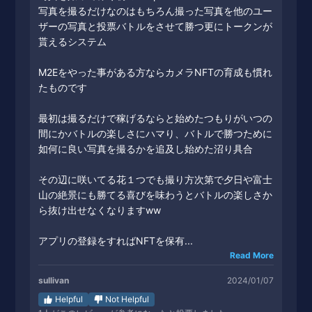
写真を撮るだけなのはもちろん撮った写真を他のユー
ザーの写真と投票バトルをさせて勝つ更にトークンが
貰えるシステム
M2Eをやった事がある方ならカメラNFTの育成も慣れ
たものです
最初は撮るだけで稼げるならと始めたつもりがいつの
間にかバトルの楽しさにハマり、バトルで勝つために
如何に良い写真を撮るかを追及し始めた沼り具合
その辺に咲いてる花１つでも撮り方次第で夕日や富士
山の絶景にも勝てる喜びを味わうとバトルの楽しさか
ら抜け出せなくなりますww
アプリの登録をすればNFTを保有...
Read More
sullivan
2024/01/07
Helpful
Not Helpful