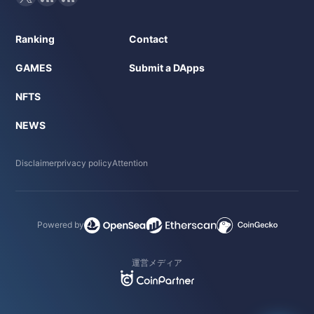
Ranking
Contact
GAMES
Submit a DApps
NFTS
NEWS
Disclaimer
privacy policy
Attention
Powered by
運営メディア