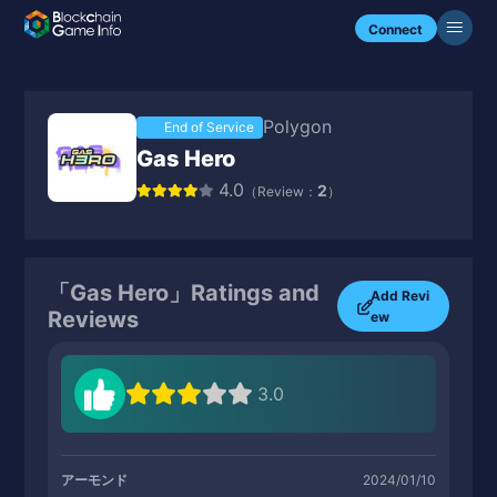
Connect
Polygon
End of Service
Gas Hero
4.0
2
（Review：
）
「Gas Hero」Ratings and
Add Revi
Reviews
ew
3.0
アーモンド
2024/01/10