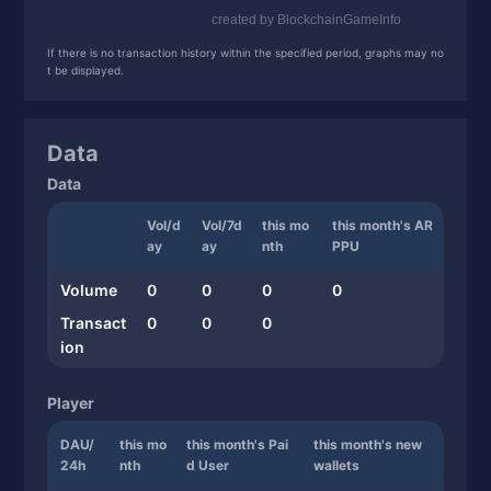
If there is no transaction history within the specified period, graphs may no
t be displayed.
Data
Data
Vol/d
Vol/7d
this mo
this month's AR
ay
ay
nth
PPU
Volume
0
0
0
0
Transact
0
0
0
ion
Player
DAU/
this mo
this month's Pai
this month's new
24h
nth
d User
wallets