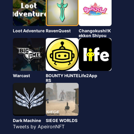
Loot Adventure
RavenQuest
Changokushi!K
ekkon Shiyou
Warcast
BOUNTY HUNTE
Life2App
RS
Dark Machine
SIEGE WORLDS
Tweets by ApeironNFT