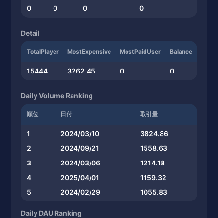
0
0
0
0
Detail
TotalPlayer
MostExpensive
MostPaidUser
Balance
15444
3262.45
0
0
Daily Volume Ranking
順位
日付
取引量
1
2024/03/10
3824.86
2
2024/09/21
1558.63
3
2024/03/06
1214.18
4
2025/04/01
1159.32
5
2024/02/29
1055.83
Daily DAU Ranking