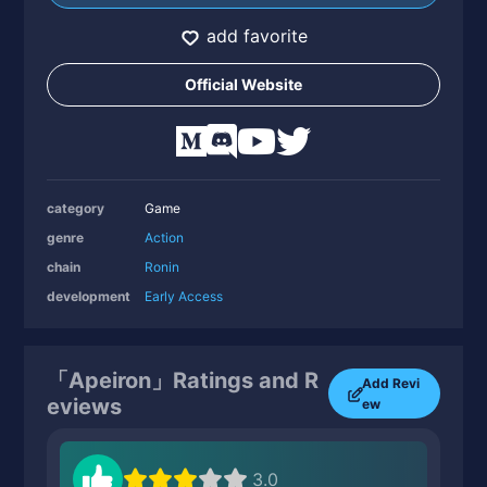
add favorite
Official Website
category
Game
genre
Action
chain
Ronin
development
Early Access
「Apeiron」Ratings and R
Add Revi
eviews
ew
3.0