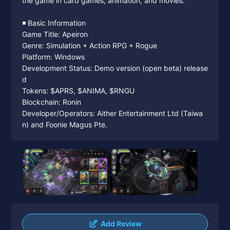
the game in card games, animation, and movies.
◾️ Basic Information
Game Title: Apeiron
Genre: Simulation + Action RPG + Rogue
Platform: Windows
Development Status: Demo version (open beta) release
d
Tokens: $APRS, $ANIMA, $RNGU
Blockchain: Ronin
Developer/Operators: Aither Entertainment Ltd (Taiwa
n) and Foonie Magus Pte.
Add Review