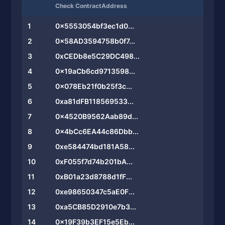
Check ContractAddress
1
0x5553054bf3ec1d0...
2
0x58AD3594758b0f7...
3
0xCEDb8e5C29DC498...
4
0x19aCb6cd9713598...
5
0x078Eb21f0b25f3c...
6
0xa81dFB118569533...
7
0x4520B9562Aab89d...
8
0x4bCc6EA44c86Dbb...
9
0xe584474bd181A58...
10
0xF055f7d74b201bA...
11
0xB01a23d8788d1fF...
12
0xe98650347c5aE0F...
13
0xa5CB85D2910e7b3...
14
0x19F39b3EF15e5Eb...