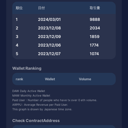
順位
日付
取引量
1
2024/03/01
9888
2
2023/12/08
2034
3
2023/12/09
1859
4
2023/12/06
1774
5
2023/12/07
1074
Wallet Ranking
rank
Wallet
Volume
DAW: Daily Active Wallet
MAW: Monthly Active Wallet
Paid User : Number of people who have tx over 0 eth volume.
ARPPU : Average Revenue per Paid User.
This graph is drawn by Japanese time zone.
Check ContractAddress